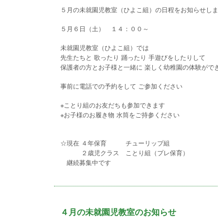
５月の未就園児教室（ひよこ組）の日程をお知らせし
５月６日（土） １４：００～
未就園児教室（ひよこ組）では
先生たちと 歌ったり 踊ったり 手遊びをしたりして
保護者の方とお子様と一緒に 楽しく幼稚園の体験がで
事前に電話での予約をして ご参加ください
※ことり組のお友だちも参加できます
※お子様のお履き物 水筒をご持参ください
☆現在 ４年保育 チューリップ組
２歳児クラス ことり組（プレ保育）
継続募集中です
４月の未就園児教室のお知らせ